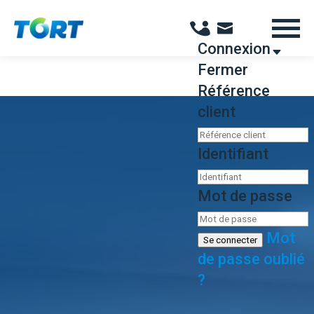
Panneau de gestion des cookies
Connexion
Fermer
Référence
client
Identifiant
Mot de passe
Mot
Se connecter
de passe oublié
?