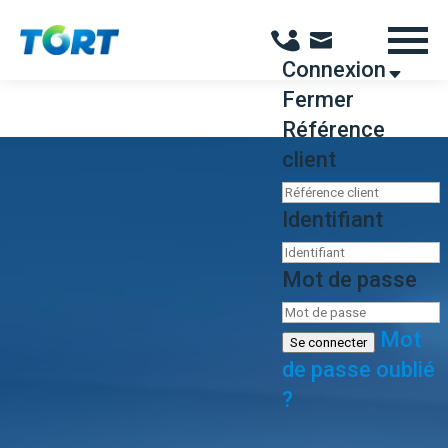
Panneau de gestion des cookies
Connexion
Fermer
Référence
client
Identifiant
Mot de passe
Mot
Se connecter
de passe oublié
?