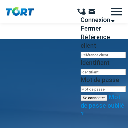
Panneau de gestion des cookies
Connexion
Fermer
Référence
client
Identifiant
Mot de passe
Mot
Se connecter
de passe oublié
?