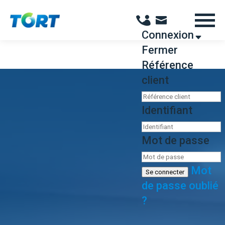
Panneau de gestion des cookies
Connexion
Fermer
Référence
client
Identifiant
Mot de passe
Mot
Se connecter
de passe oublié
?