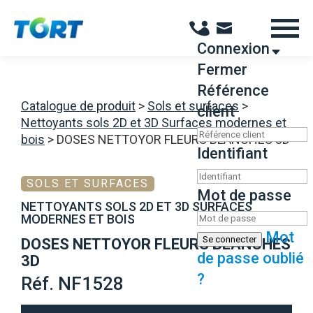
Panneau de gestion des cookies
Connexion
Fermer
Référence
Catalogue de produit
>
Sols et surfaces
>
client
Nettoyants sols 2D et 3D Surfaces modernes et
bois
>
DOSES NETTOYOR FLEURS BLANCHES 3D
Identifiant
SOLS ET SURFACES
Mot de passe
NETTOYANTS SOLS 2D ET 3D SURFACES
MODERNES ET BOIS
Mot
Se connecter
DOSES NETTOYOR FLEURS BLANCHES
de passe oublié
3D
?
Réf. NF1528