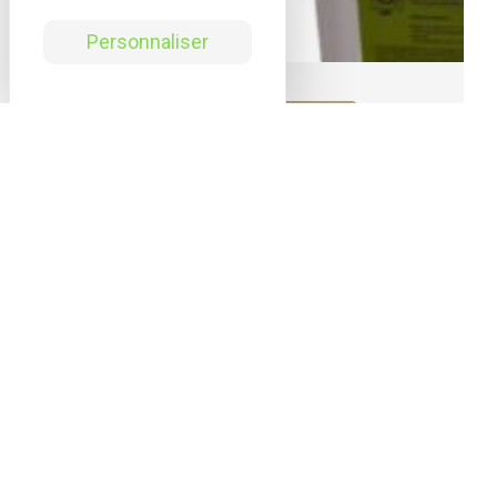
Personnaliser
SOLS ET SURFACES
ODORAL 2D FLORAL DETERG
À votre écoute
Un service ? Un conseil ?
Notre équipe met tout en œuvre pour
vous aider.