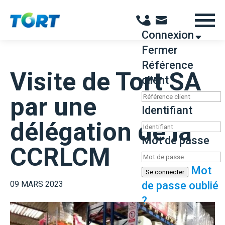
Panneau de gestion des cookies
Connexion
Fermer
Référence
Visite de Tort SA
client
par une
Identifiant
délégation de la
Mot de passe
CCRLCM
Mot
Se connecter
09 MARS 2023
de passe oublié
?