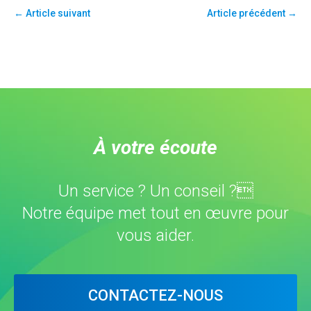
← Article suivant
Article précédent →
À votre écoute
Un service ? Un conseil ?
Notre équipe met tout en œuvre pour
vous aider.
CONTACTEZ-NOUS