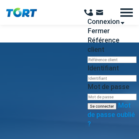
Panneau de gestion des cookies
Connexion
Fermer
Référence
client
Identifiant
Mot de passe
Mot
Se connecter
de passe oublié
?