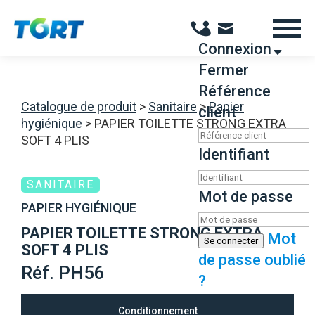
Panneau de gestion des cookies
Connexion
Fermer
Référence
Catalogue de produit
>
Sanitaire
>
Papier
client
hygiénique
>
PAPIER TOILETTE STRONG EXTRA
SOFT 4 PLIS
Identifiant
SANITAIRE
Mot de passe
PAPIER HYGIÉNIQUE
PAPIER TOILETTE STRONG EXTRA
Mot
Se connecter
SOFT 4 PLIS
de passe oublié
Réf. PH56
?
Conditionnement