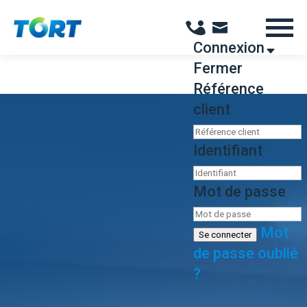
Panneau de gestion des cookies
Connexion
Fermer
Référence
client
Identifiant
Mot de passe
Mot
Se connecter
de passe oublié
?