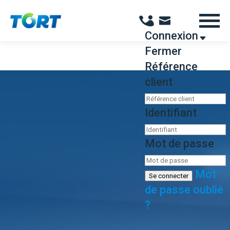
Panneau de gestion des cookies
Connexion
Fermer
Référence
client
Identifiant
Mot de passe
Mot
Se connecter
de passe oublié
?