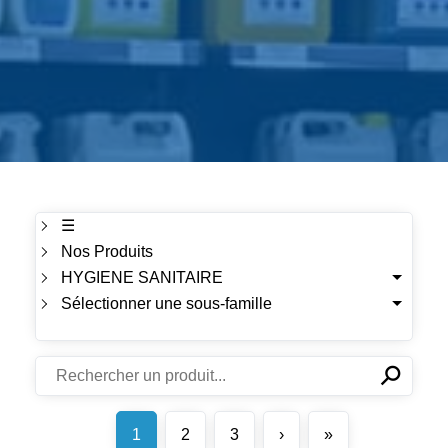
☰
Nos Produits
HYGIENE SANITAIRE
Sélectionner une sous-famille
⚲
✕
1
2
3
›
»