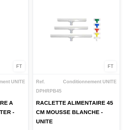
FT
FT
ment UNITE
Ref.
Conditionnement UNITE
DPHRPB45
RE A
RACLETTE ALIMENTAIRE 45
TER -
CM MOUSSE BLANCHE -
UNITE