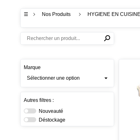
☰
Nos Produits
HYGIENE EN CUISIN
⚲
✕
Marque
Sélectionner une option
Autres filtres :
Nouveauté
Déstockage