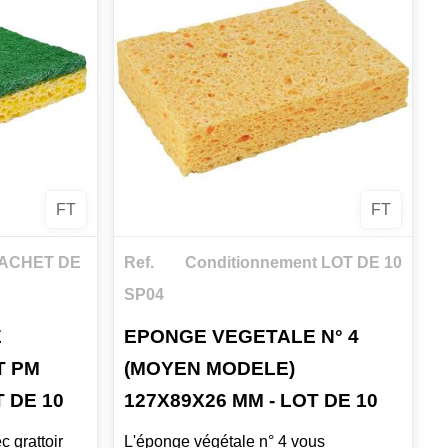
'intégrité
Conception monobloc pour éviter le
vre une
dépôt de résidus et prévenir
 un nettoyage
l'hébergement bactérien.
Raclette monolame contact
alimentaire.
Poids : 230gr.
ttoyage
FT
FT
ériau mousse
SACHET DE
Ref.
Conditionnement LOT DE 10
sanitaires
SP04
E
EPONGE VEGETALE N° 4
utilisation
T PM
(MOYEN MODELE)
r.
T DE 10
127X89X26 MM - LOT DE 10
ux
 grattoir
L'éponge végétale n° 4 vous