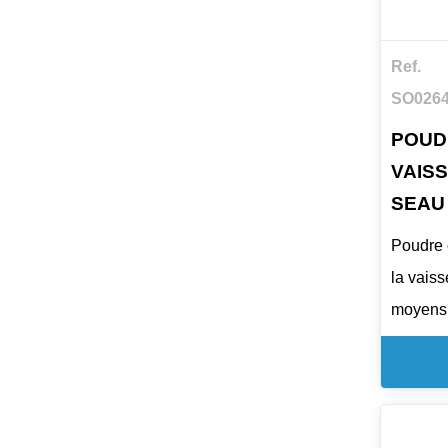
Ref.
SO026
POUD
VAISS
SEAU
Poudre 
la vais
moyens 
Poudre l
pour la
vaissel