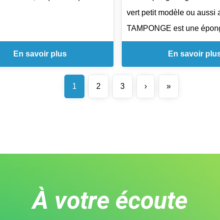
nements alimentaires,
environnements alimentair
.
vert petit modèle ou aussi
nts, traiteurs et cuisines
restaurants, traiteurs et cu
tiliser avec de l'eau et pas
TAMPONGE est une éponge
onnelles.
professionnelles.
couches qui est prévue po
té d'entretien : Simple à nettoyer
- Facilité d'entretien : Simp
En savoir plus
En savoir plu
au quotidien.
iser.
et réutiliser.
n à l'agressivité de récurage
1
2
3
›
»
aines surfaces fragiles.
Ses 3 couches sont répar
227 gr.
Poids : 242 gr.
ne rouille pas et peut passer
suit : Une partie en cellulo
lave vaisselle pour son
permet une excellente abso
ge.
seconde partie en synthéti
confère une souplesse et u
 gr l'unité.
moussant. Enfin, sa troisiè
10 boules inox emballées à
la partie abrasive vous pe
À votre écoute
dans un papier.
frotter pour un résultat opt