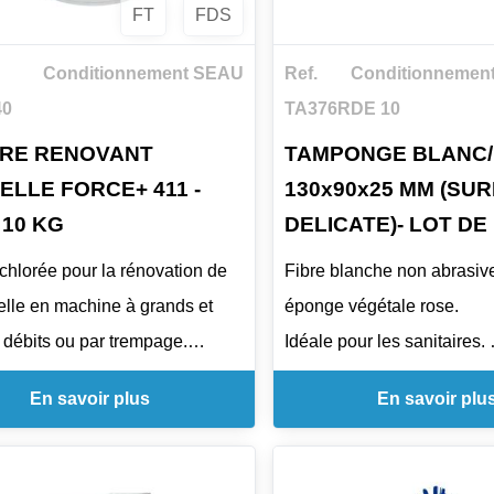
FT
FDS
Conditionnement SEAU
Ref.
Conditionnemen
40
TA376R
DE 10
RE RENOVANT
TAMPONGE BLANC
ELLE FORCE+ 411 -
130x90x25 MM (SUR
 10 KG
DELICATE)- LOT DE 
chlorée pour la rénovation de
Fibre blanche non abrasiv
selle en machine à grands et
éponge végétale rose.
débits ou par trempage.
Idéale pour les sanitaires.
En savoir plus
En savoir plu
essivielle alcaline et chlorée
Dimensions : 130 x 90 x 2
 rénovation mécanique de la
le. Ne convient pas pour