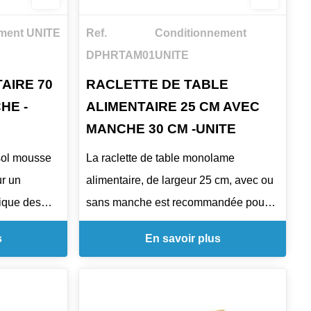
rapide et complet des sols.
- Hygiène maximale : Matériau mousse
ment UNITE
Ref.
Conditionnement
douce, adapté aux normes sanitaires
DPHRTAM01
UNITE
strictes.
AIRE 70
RACLETTE DE TABLE
- Durabilité : Résiste à une utilisation
HE -
ALIMENTAIRE 25 CM AVEC
fréquente sans se détériorer.
MANCHE 30 CM -UNITE
- Polyvalence : Convient aux
 sol mousse
La raclette de table monolame
environnements alimentaires,
ur un
alimentaire, de largeur 25 cm, avec ou
restaurants, traiteurs et cuisines
nique des
sans manche est recommandée pour
professionnelles.
nts
le nettoyage et l'évacuation des
- Facilité d'entretien : Simple à nettoyer
s
En savoir plus
es traiteurs,
liquides et matières sur tables, plans
et réutiliser.
imentaires,
de travail en inox et autres surfaces.
tretien
Poids : 205 gr.