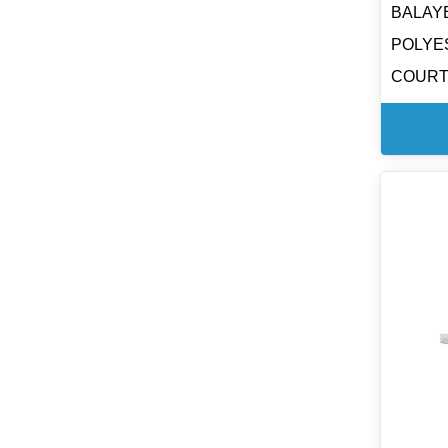
BALAY
20 g / L 
POLYE
COUR