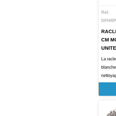
Ref.
DPHRP
RACL
CM M
UNIT
La racl
blanche 
nettoya
sols da
alimenta
restaura
elle per