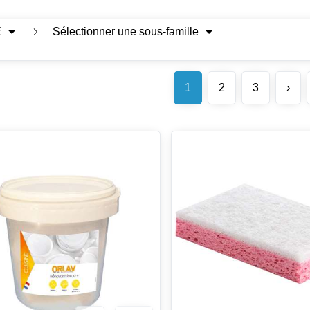
E
Sélectionner une sous-famille
1
2
3
›