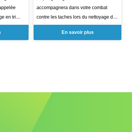
es,
 appelée
accompagnera dans votre combat
isines
 en tri
contre les taches lors du nettoyage de
ur un usage
surfaces.
le à nettoyer
s
En savoir plus
La surface de l'éponge végétale n°4
est bordée d'une croûte offrant une
ties comme
meilleure torsion et une durée de vie
se qui
allongée . Elle est composée de
rption. La
produits cellulosiques fabriqués à
que lui
partir de pâte à bois, de lin et de coton.
n effet
Eponge végétale croûtée pour une
me partie est
meilleure résistance à la torsion
rmettant de
Souple, convient pour le lavage ou le
imum.
rinçage
Utilisation multi-usages, pour nettoyer,