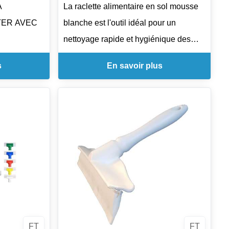
A
La raclette alimentaire en sol mousse
TER AVEC
blanche est l'outil idéal pour un
nettoyage rapide et hygiénique des
sols dans les environnements
s
En savoir plus
alimentaires. Conçue pour les traiteurs,
restaurants et industries alimentaires,
elle permet d'assurer un entretien
efficace tout en préservant l'intégrité
des surfaces. Sa taille couvre une
large zone, facilitant ainsi un nettoyage
rapide et sans effort.
Ses avantages :
- Efficacité : Permet un nettoyage
FT
FT