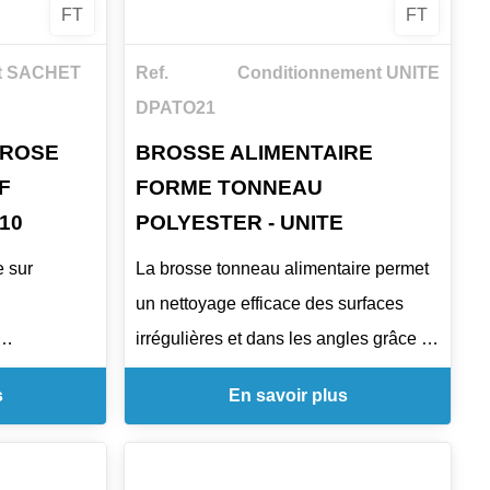
FT
FT
t SACHET
Ref.
Conditionnement UNITE
DPATO21
/ROSE
BROSSE ALIMENTAIRE
F
FORME TONNEAU
10
POLYESTER - UNITE
e sur
La brosse tonneau alimentaire permet
un nettoyage efficace des surfaces
irrégulières et dans les angles grâce à
l'implantation de ses fibres.
s
En savoir plus
5 mm.