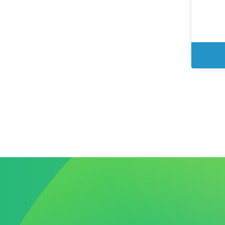
environ
exemple
restaura
Doit s'u
professi
sèche.
- Facili
et réutil
Attentio
sur cert
Poids : 
produit 
dans le 
nettoya
Poids 40
Lot de 
l'unité 