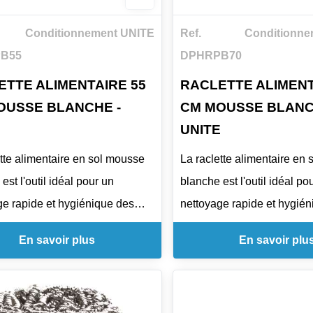
Conditionnement UNITE
Ref.
Conditionne
B55
DPHRPB70
ETTE ALIMENTAIRE 55
RACLETTE ALIMENT
OUSSE BLANCHE -
CM MOUSSE BLANC
E
UNITE
ette alimentaire en sol mousse
La raclette alimentaire en
est l'outil idéal pour un
blanche est l'outil idéal po
ge rapide et hygiénique des
nettoyage rapide et hygié
ns les environnements
sols dans les environneme
En savoir plus
En savoir plu
ires. Conçue pour les traiteurs,
alimentaires. Conçue pour l
nts et industries alimentaires,
restaurants et industries al
met d'assurer un entretien
elle permet d'assurer un en