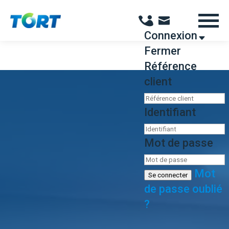
Panneau de gestion des cookies
Connexion
Fermer
Référence
client
Identifiant
Mot de passe
Mot
Se connecter
de passe oublié
?