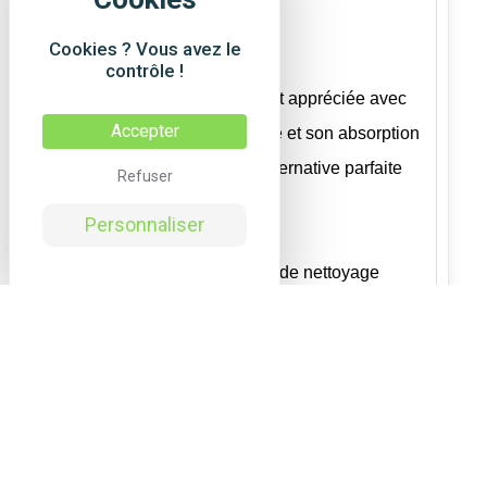
collectivités.
Cookies ? Vous avez le
contrôle !
La qualité First est connue et appréciée avec
Accepter
ses 300 lavages en machine et son absorption
excellente qui offrent une alternative parfaite
Refuser
aux bobines de papier.
Personnaliser
Utilisations : toutes activités de nettoyage
Poids : 200 gram/m²
Taille : 30 x 30 cm.
✕