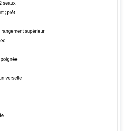
 2 seaux
t ; prêt
 rangement supérieur
vec
c poignée
universelle
le