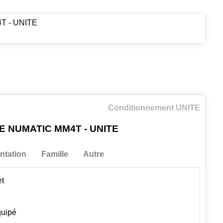
 - UNITE
Conditionnement UNITE
 NUMATIC MM4T - UNITE
tation
Famille
Autre
et
quipé