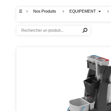
☰
Nos Produits
EQUIPEMENT
⚲
✕