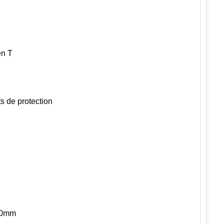
en T
ts de protection
30mm