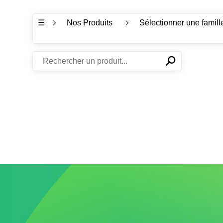
☰
Nos Produits
Sélectionner une famill
⚲
✕