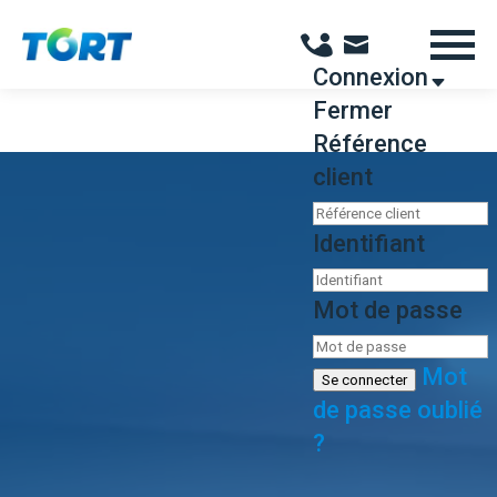
Panneau de gestion des cookies
Connexion
Fermer
Référence
client
Identifiant
Mot de passe
Mot
Se connecter
de passe oublié
?