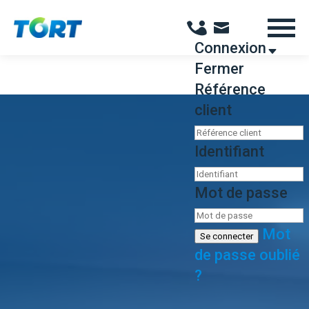
Panneau de gestion des cookies
Connexion
Fermer
Référence
client
Identifiant
Mot de passe
Mot
Se connecter
de passe oublié
?