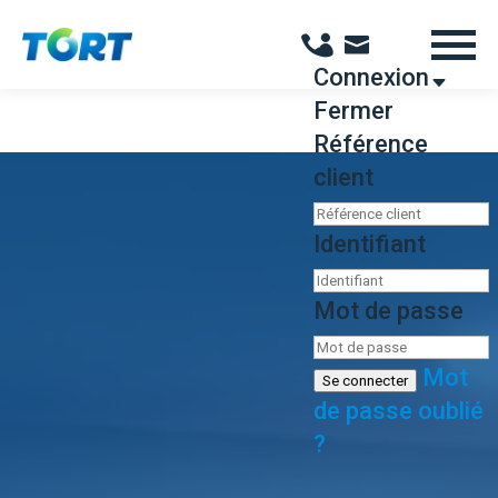
Panneau de gestion des cookies
Connexion
Fermer
Référence
client
Identifiant
Mot de passe
Mot
Se connecter
de passe oublié
?