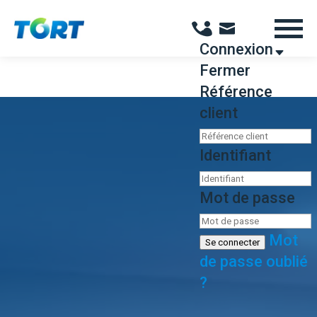
Panneau de gestion des cookies
Connexion
Fermer
Référence
client
Identifiant
Mot de passe
Mot
Se connecter
de passe oublié
?