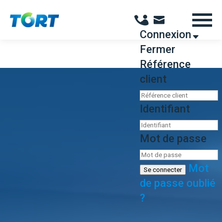
Panneau de gestion des cookies
Connexion
Fermer
Référence
client
Identifiant
Mot de passe
Mot
Se connecter
de passe oublié
?