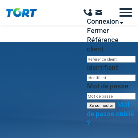
Panneau de gestion des cookies
Connexion
Fermer
Référence
client
Identifiant
Mot de passe
Mot
Se connecter
de passe oublié
?