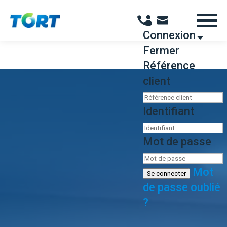
Panneau de gestion des cookies
Connexion
Fermer
Référence
client
Identifiant
Mot de passe
Mot
Se connecter
de passe oublié
?