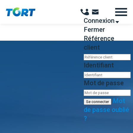
Panneau de gestion des cookies
Connexion
Fermer
Référence
client
Identifiant
Mot de passe
Mot
Se connecter
de passe oublié
?